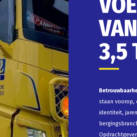
VOE
VAN
3,5
Betrouwbaarhei
staan voorop, 
identiteit, ja
bergingsbranc
Opdrachtgevers